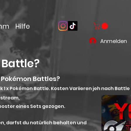
amm
Hilfe
Anmelden
 Battle?
e Pokémon Battles?
ak 1 x Pokémon
Battle.
Kosten
Variieren
jeh nach Battle 
estream,
 Booster eines Sets gezogen.
n, darfst du natürlich behalten und