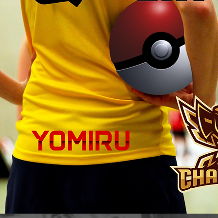
​YomiruSZ hat alles runde um TCG das Thema TCG.
Wir haben Sealed TCG Produkte wie Pokémon, Dragonball, Sportkarten ( Fußball) oder auch Acryl Cases für
eure Sammlungen, sowie das Standard TCG Zubehör haben wir im Programm. MagnetkartenHalter, Magnetic
card holder, binder, Sammelmappen, ordner, binder, sleeve, toploader, TCG zubehör