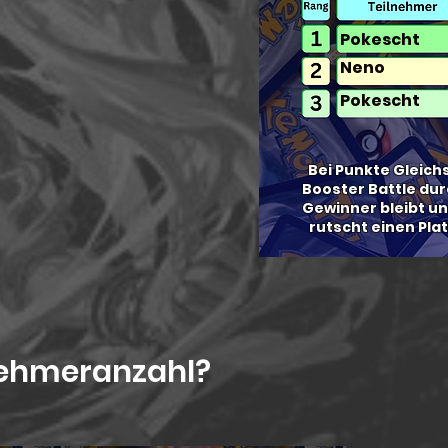
Pokescht
Neno
Pokescht
Bei Punkte Gleichs
Booster Battle dur
Gewinner bleibt un
rutscht einen Pla
nehmeranzahl?