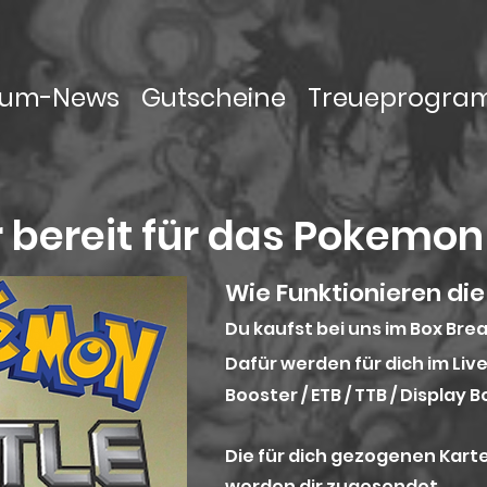
rum-News
Gutscheine
Treueprogr
r bereit für das Pokemon
Wie Funktionieren di
Du kaufst bei uns im Box Bre
Dafür werden für dich im Liv
Booster / ETB / TTB / Display
Die für dich gezogenen Karte
werden dir zugesendet.