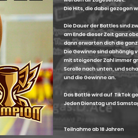
Die Hits, die dabei gezogen
Die D
auer der Battles sind z
am Ende dieser Zeit ganz ob
dann erwarten dich die gan
Die Gewinne sind abhängig 
mit steigender Zahl immer g
Scrolle nach unten, und scha
und die Gewinne an.
Das Battle wird auf TikTok g
Jeden Dienstag und Samstag a
T
eilnahme ab 18 Jahren