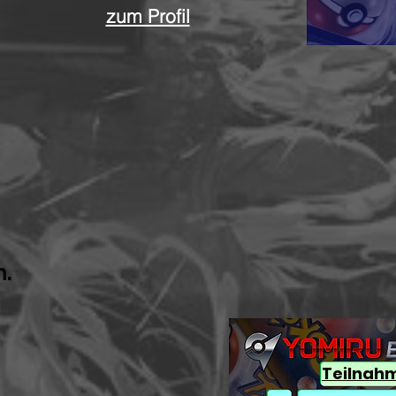
zum Profil
n.
Teilnah