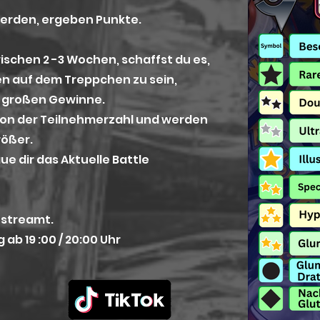
 werden, ergeben Punkte.
wischen 2 -3 Wochen, schaffst du es,
en auf dem Treppchen zu sein,
z großen Ge
winne.
von der Teilnehmerzahl und werden
rößer.
ue dir das Aktuelle Battle
estreamt.
b 19 :00 / 20:00 Uhr