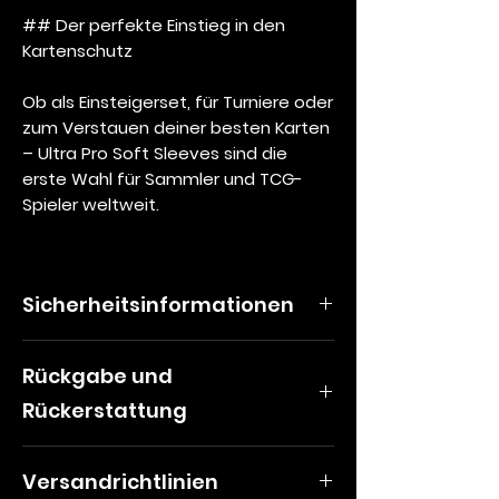
## Der perfekte Einstieg in den
Kartenschutz
Ob als Einsteigerset, für Turniere oder
zum Verstauen deiner besten Karten
– Ultra Pro Soft Sleeves sind die
erste Wahl für Sammler und TCG-
Spieler weltweit.
Sicherheitsinformationen
Produktspezifische Warnhinweise für
Rückgabe und
Ultra Pro Zubehör
Rückerstattung
Warnung
: Enthält kleine Teile. Nicht
Widerrufsbelehrung
geeignet für Kinder unter 6 Jahren.
Versandrichtlinien
Verbraucher haben ein
Altersempfehlung
: Dieses Spiel ist