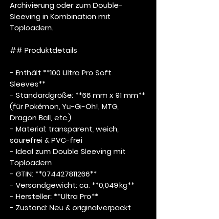
Archivierung oder zum Double-
Sleeving in Kombination mit
Toploadern.
## Produktdetails
- Enthält **100 Ultra Pro Soft
Sleeves**
- Standardgröße: **66 mm x 91 mm**
(für Pokémon, Yu-Gi-Oh!, MTG,
Dragon Ball, etc.)
- Material: transparent, weich,
säurefrei & PVC-frei
- Ideal zum Double Sleeving mit
Toploadern
- GTIN: **074427811266**
- Versandgewicht: ca. **0,049 kg**
- Hersteller: **Ultra Pro**
- Zustand: Neu & originalverpackt