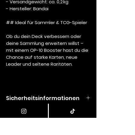
- Versandgewicht: ca. 0,2 kg
- Hersteller: Bandai
## Ideal für Sammler & TCG-Spieler
Ob du dein Deck verbessern oder
deine Sammlung erweitern willst –
mit einem OP-10 Booster hast du die
Chance auf starke Karten, neue
Leader und seltene Raritäten.
Sicherheitsinformationen
Produktspezifische Warnhinweise für
Versandrichtlinien
das One Piece TCG
Versandrichtlinie
Warnung
: Enthält kleine Teile. Nicht