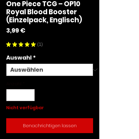
One Piece TCG – OP10
Royal Blood Booster
(Einzelpack, Englisch)
Preis
3,99 €
★
★
★
★
★
1
1
Auswahl
*
Anzahl
*
Nicht verfügbar
Benachrichtigen lassen