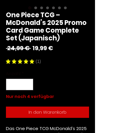
One Piece TCG –
McDonald’s 2025 Promo
Card Game Complete
Set (Japanisch)
Standardpreis
Sale-
 24,99 € 
19,99 €
Preis
★
★
★
★
★
1
1
Anzahl
*
Nur noch 4 verfügbar
In den Warenkorb
Das
One Piece TCG McDonald’s 2025