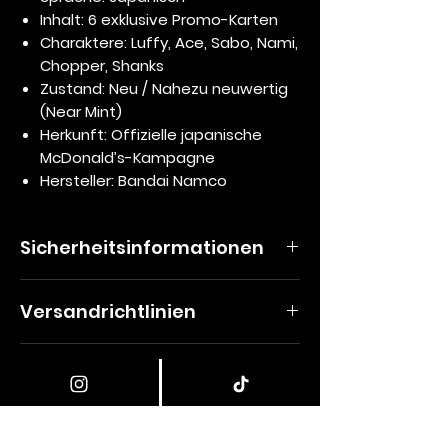
Inhalt: 6 exklusive Promo-Karten
Charaktere: Luffy, Ace, Sabo, Nami,
Chopper, Shanks
Zustand: Neu / Nahezu neuwertig
(Near Mint)
Herkunft: Offizielle japanische
McDonald’s-Kampagne
Hersteller: Bandai Namco
Sicherheitsinformationen
Produktspezifische Warnhinweise für
Versandrichtlinien
das One Piece TCG
Versandrichtlinie
Warnung
: Enthält kleine Teile. Nicht
Rückgabe und
Alle Preise gelten inklusive der
geeignet für Kinder unter 6 Jahren.
gesetzlichen Mehrwertsteuer
Altersempfehlung
: Dieses Spiel ist
Rückerstattung
zuzüglich Versandkosten. Wir liefern
für Kinder ab 6 Jahren geeignet.
mit DHL oder einem anderen Anbieter
Nutzungshinweis
: Benutzung nur