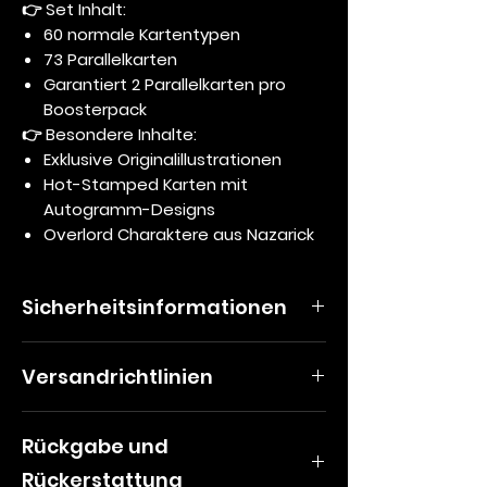
👉
Set Inhalt:
60 normale Kartentypen
73 Parallelkarten
Garantiert 2 Parallelkarten pro
Boosterpack
👉
Besondere Inhalte:
Exklusive Originalillustrationen
Hot-Stamped Karten mit
Autogramm-Designs
Overlord Charaktere aus Nazarick
Sicherheitsinformationen
Produktspezifische Warnhinweise für
Versandrichtlinien
das Weiß-Schwarz TCG
Versandrichtlinie
Rückgabe und
Alle Preise gelten inklusive der
Nicht für Kinder unter 13 Jahren
gesetzlichen Mehrwertsteuer
geeignet
: Das Spiel ist aufgrund
Rückerstattung