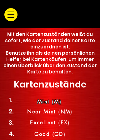
Mit den Kartenzuständen weißt du
sofort, wie der Zustand deiner Karte
einzuordnen ist.
Benutze ihn als deinen persönlichen
Helfer bei Kartenkäufen, um immer
einen Überblick über den Zustand der
Karte zu behalten.
Kartenzustände
1.
Mint (M)
2.
Near Mint (NM)
3.
Excellent (EX)
4.
Good (GD)