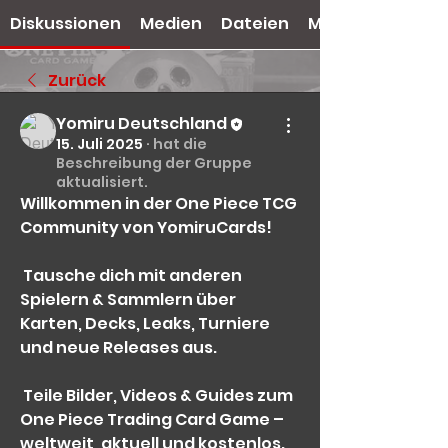
Diskussionen
Medien
Dateien
Mitglieder
Zurück
Yomiru Deutschland
15. Juli 2025
·
hat die
Beschreibung der Gruppe
aktualisiert.
Willkommen in der One Piece TCG 
Community von YomiruCards!
 Tausche dich mit anderen 
Spielern & Sammlern über 
Karten, Decks, Leaks, Turniere 
und neue Releases aus.
 Teile Bilder, Videos & Guides zum 
One Piece Trading Card Game – 
weltweit, aktuell und kostenlos.