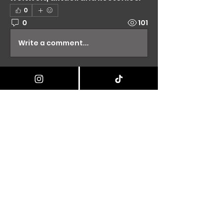
0
0
101
Write a comment...
Info
Willkommen in der One Piece TCG
Community von YomiruCards!
...
Weiterlesen
Mitglieder
Timur Djafarov
Folgen
f.brix72
Folgen
f.brix72
Akash Tyagi
Folgen
Michel Bleier
Folgen